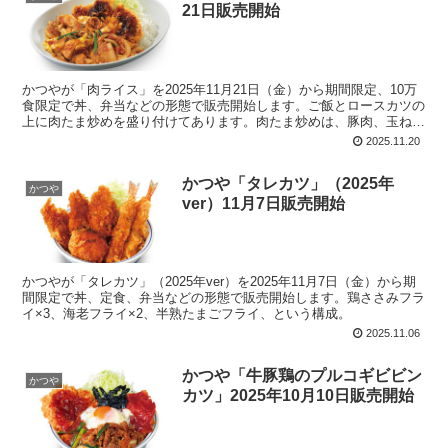
21日販売開始
かつやが「肉ライス」を2025年11月21日（金）から期間限定、10万
食限定で丼、弁当などの形態で販売開始します。ご飯とロースカツの
上に肉たま炒めを盛り付けてあります。肉たま炒めは、豚肉、玉ね
ぎ、ニラ、玉子を甘辛い焼肉タレで炒め、ご飯が進む濃厚な味わいに
2025.11.20
仕上げてあります。ロースカツは、かつや定番のいつものロースカ
ツ。
かつや「タレカツ」（2025年
かつや
ver）11月7日販売開始
かつやが「タレカツ」（2025年ver）を2025年11月7日（金）から期
間限定で丼、定食、弁当などの形態で販売開始します。鶏ささみフラ
イ×3、海老フライ×2、半熟たまごフライ、という構成。
2025.11.06
かつや「牛豚鶏のプルコギビビン
かつや
カツ」2025年10月10日販売開始