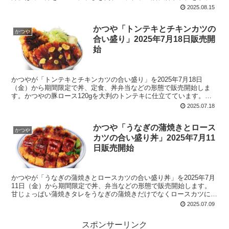
ング。「カレーカツ丼」は、さらにカレーを合わせてあります。店内
2025.08.15
は「丼」、テイクアウトは「丼弁当」を設定。
かつや「トンテキとチキンカツの
かつや
合い盛り」2025年7月18日販売開
始
かつやが「トンテキとチキンカツの合い盛り」を2025年7月18日
（金）から期間限定で丼、定食、丼弁当などの形態で販売開始しま
す。かつやの豚ロース120gを大判のトンテキに仕立てています。豚
ロースは北米（カナダ・アメリカ）産で約4週間熟成されたチルド状
2025.07.18
態で納品。にんにく香る特製トンテキソース使用。チキンカツとの合
い盛り。
かつや「うなぎの蒲焼きとロース
かつや
カツの合い盛り丼」2025年7月11
日販売開始
かつやが「うなぎの蒲焼きとロースカツの合い盛り丼」を2025年7月
11日（金）から期間限定で丼、弁当などの形態で販売開始します。
甘じょっぱい蒲焼きタレをうなぎの蒲焼きだけでなくロースカツにも
たっぷりかけ。三つ葉と山椒を添えてあります。うなぎ倍盛りの設定
2025.07.09
アリ。店内飲食だけでなく弁当としてテイクアウトも利用可能。
スポンサーリンク