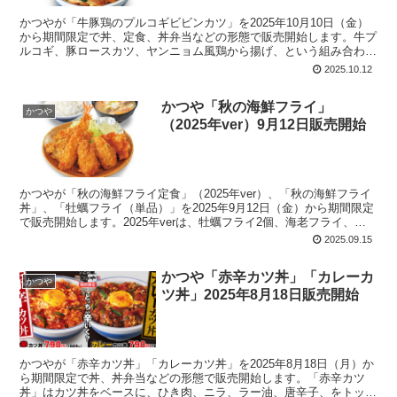
かつやが「牛豚鶏のプルコギビビンカツ」を2025年10月10日（金）
から期間限定で丼、定食、丼弁当などの形態で販売開始します。牛プ
ルコギ、豚ロースカツ、ヤンニョム風鶏から揚げ、という組み合わ
せ。韓国料理風にアレンジした3種類の具材を豪快に盛り付け。仕上
2025.10.12
げに韓国のりをトッピング。「温玉あり」と「温玉なし」を選択可
能。
かつや「秋の海鮮フライ」
かつや
（2025年ver）9月12日販売開始
かつやが「秋の海鮮フライ定食」（2025年ver）、「秋の海鮮フライ
丼」、「牡蠣フライ（単品）」を2025年9月12日（金）から期間限定
で販売開始します。2025年verは、牡蠣フライ2個、海老フライ、さ
ばフライ、鶏のから揚げを一つの皿に盛り合わせ。丼は2024「秋の
2025.09.15
海鮮カツ丼」から2025「秋の海鮮フライ丼」へ。
かつや「赤辛カツ丼」「カレーカ
かつや
ツ丼」2025年8月18日販売開始
かつやが「赤辛カツ丼」「カレーカツ丼」を2025年8月18日（月）か
ら期間限定で丼、丼弁当などの形態で販売開始します。「赤辛カツ
丼」はカツ丼をベースに、ひき肉、ニラ、ラー油、唐辛子、をトッピ