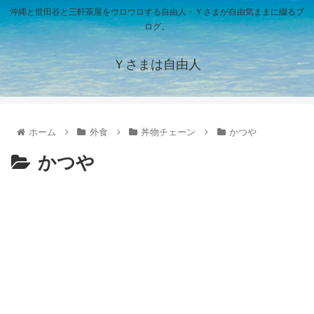
沖縄と世田谷と三軒茶屋をウロウロする自由人・Ｙさまが自由気ままに綴るブ
ログ。
Ｙさまは自由人
ホーム
外食
丼物チェーン
かつや
かつや