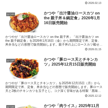
どん、柚子胡椒ダレ。丼は玉子とじ、定食はおとし玉子。
2026.02.13
かつや「出汁醤油ロースカツ on
かつや
the 親子丼＆鍋定食」2026年1月
16日販売開始
かつやが「出汁醤油ロースカツ on the 親子丼」「出汁醤油カツ on
the 親子鍋定食」を2026年1月16日（金）から期間限定で丼、定食、
丼弁当などの形態で販売開始します。親子丼の上にロースカツ載せ。
ロースカツは、80gの「梅」、120gの「竹」、2種類を用意。
2026.01.15
かつや「豚ロース天とチキンカ
かつや
ツ」2025年12月15日販売開始
かつやが「豚ロース天とチキンカツ」を2025年12月15日（月）から
期間限定で丼、定食、丼弁当などの形態で販売開始します。豚ロース
天と2枚のチキンカツを玉子とじ。コク深く甘味がある特製「黒味噌
ダレ」。
2025.12.12
かつや「肉ライス」2025年11月
かつや