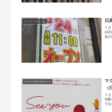
日
ラーメンチェーン
Ｙさま（@
24日
マ
ハンバーガーチェーン
（日
Ｙさま（@
寺駅前
でお