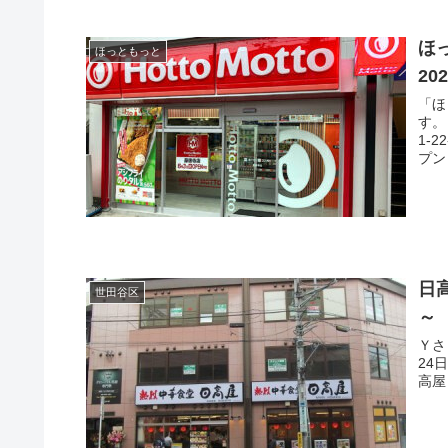
ほ
ほっともっと
2
「ほ
す。
1-
プン
日
世田谷区
～
Ｙさま（@
24
高屋