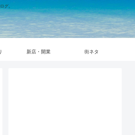
ログ。
り
新店・開業
街ネタ