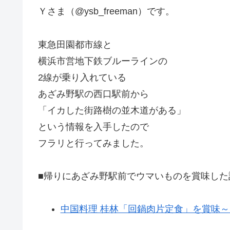
Ｙさま（@ysb_freeman）です。
東急田園都市線と
横浜市営地下鉄ブルーラインの
2線が乗り入れている
あざみ野駅の西口駅前から
「イカした街路樹の並木道がある」
という情報を入手したので
フラリと行ってみました。
■帰りにあざみ野駅前でウマいものを賞味した
中国料理 桂林「回鍋肉片定食」を賞味