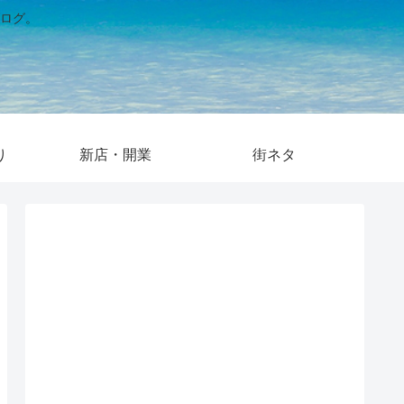
ログ。
り
新店・開業
街ネタ