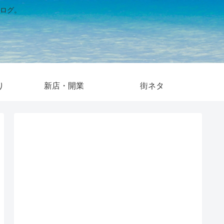
ログ。
り
新店・開業
街ネタ