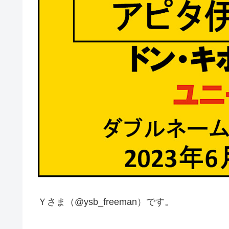
Ｙさま（@ysb_freeman）です。