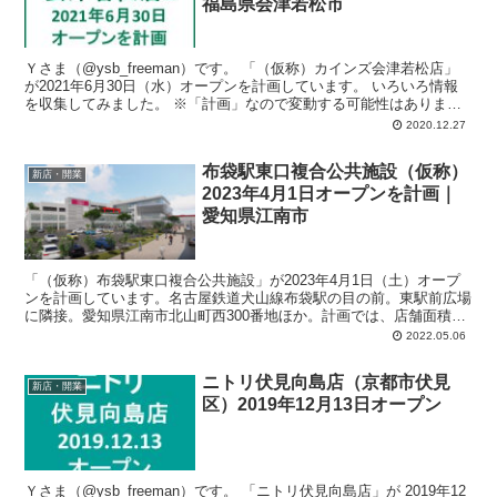
福島県会津若松市
Ｙさま（@ysb_freeman）です。 「（仮称）カインズ会津若松店」
が2021年6月30日（水）オープンを計画しています。 いろいろ情報
を収集してみました。 ※「計画」なので変動する可能性はあります
よ...
2020.12.27
布袋駅東口複合公共施設（仮称）
新店・開業
2023年4月1日オープンを計画｜
愛知県江南市
「（仮称）布袋駅東口複合公共施設」が2023年4月1日（土）オープ
ンを計画しています。名古屋鉄道犬山線布袋駅の目の前。東駅前広場
に隣接。愛知県江南市北山町西300番地ほか。計画では、店舗面積：
2,940平方メートル、駐車場：225台、駐輪場：84台、営業時間：午
2022.05.06
前7時-午前0時。
ニトリ伏見向島店（京都市伏見
新店・開業
区）2019年12月13日オープン
Ｙさま（@ysb_freeman）です。 「ニトリ伏見向島店」が 2019年12