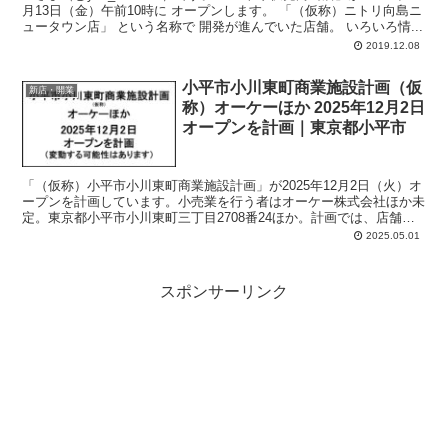
月13日（金）午前10時に オープンします。 「（仮称）ニトリ向島ニ
ュータウン店」 という名称で 開発が進んでいた店舗。 いろいろ情...
2019.12.08
小平市小川東町商業施設計画（仮
新店・開業
称）オーケーほか 2025年12月2日
オープンを計画｜東京都小平市
「（仮称）小平市小川東町商業施設計画」が2025年12月2日（火）オ
ープンを計画しています。小売業を行う者はオーケー株式会社ほか未
定。東京都小平市小川東町三丁目2708番24ほか。計画では、店舗面
積：5,075平方メートル、駐車場：235台、駐輪場：270台、営業時
2025.05.01
間：午前7時ほか翌午前0時ほか。
スポンサーリンク