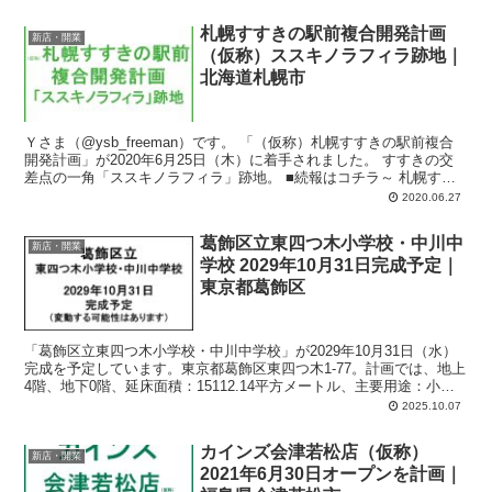
札幌すすきの駅前複合開発計画
新店・開業
（仮称）ススキノラフィラ跡地｜
北海道札幌市
Ｙさま（@ysb_freeman）です。 「（仮称）札幌すすきの駅前複合
開発計画」が2020年6月25日（木）に着手されました。 すすきの交
差点の一角「ススキノラフィラ」跡地。 ■続報はコチラ～ 札幌すす
き...
2020.06.27
葛飾区立東四つ木小学校・中川中
新店・開業
学校 2029年10月31日完成予定｜
東京都葛飾区
「葛飾区立東四つ木小学校・中川中学校」が2029年10月31日（水）
完成を予定しています。東京都葛飾区東四つ木1-77。計画では、地上
4階、地下0階、延床面積：15112.14平方メートル、主要用途：小学
校、中学校、児童福祉施設、自動車車庫、自転車駐車場。
2025.10.07
カインズ会津若松店（仮称）
新店・開業
2021年6月30日オープンを計画｜