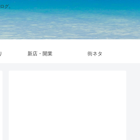
ログ。
り
新店・開業
街ネタ