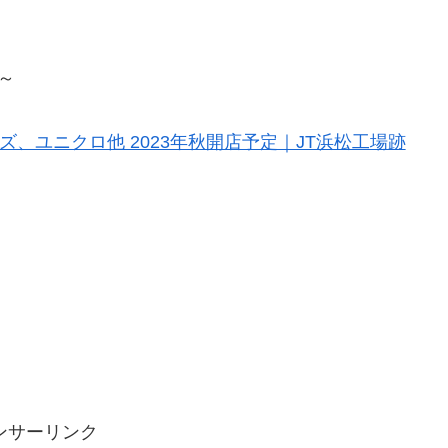
～
、ユニクロ他 2023年秋開店予定｜JT浜松工場跡
ンサーリンク