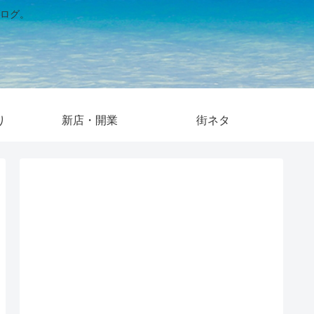
ログ。
り
新店・開業
街ネタ