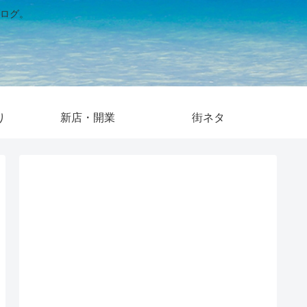
ログ。
り
新店・開業
街ネタ