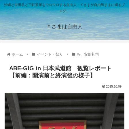
沖縄と世田谷と三軒茶屋をウロウロする自由人・Ｙさまが自由気ままに綴るブ
ログ。
Ｙさまは自由人
ホーム
イベント・祭り
あ、安部礼司
ABE-GIG in 日本武道館 観覧レポート
【前編：開演前と終演後の様子】
2015.10.09