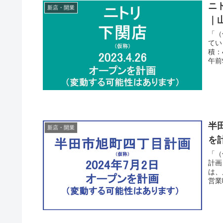
ニ
新店・開業
｜
「（
てい
積：
午前
半
新店・開業
を
「（
計画
は、
営業