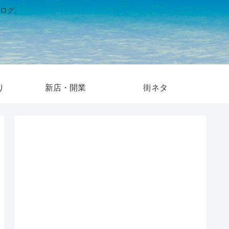
ログ。
り
新店・開業
街ネタ