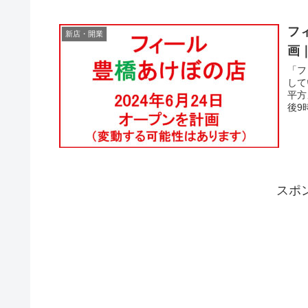
フ
新店・開業
画
「フ
して
平方
後9
スポ