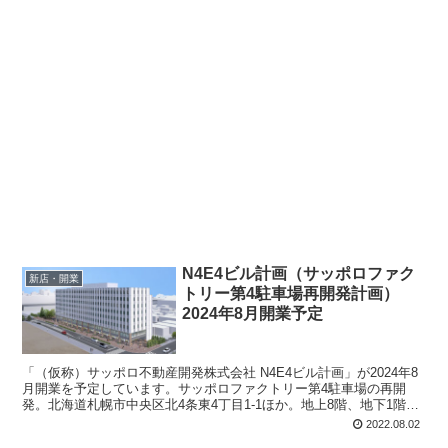
N4E4ビル計画（サッポロファク
新店・開業
トリー第4駐車場再開発計画）
2024年8月開業予定
「（仮称）サッポロ不動産開発株式会社 N4E4ビル計画」が2024年8
月開業を予定しています。サッポロファクトリー第4駐車場の再開
発。北海道札幌市中央区北4条東4丁目1-1ほか。地上8階、地下1階建
て。敷地面積：4,506.81平方メートル。延床面積：14,335.82平方メ
2022.08.02
ートル。