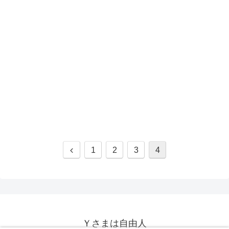
1
2
3
4
Ｙさまは自由人