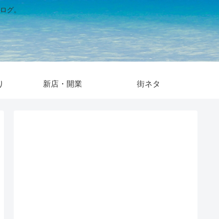
ログ。
り
新店・開業
街ネタ