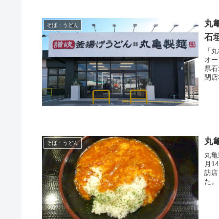
丸
そば・うどん
石
「丸
オー
県石
閉店
35
丸
そば・うどん
丸亀
月1
訪店
た。
の酸