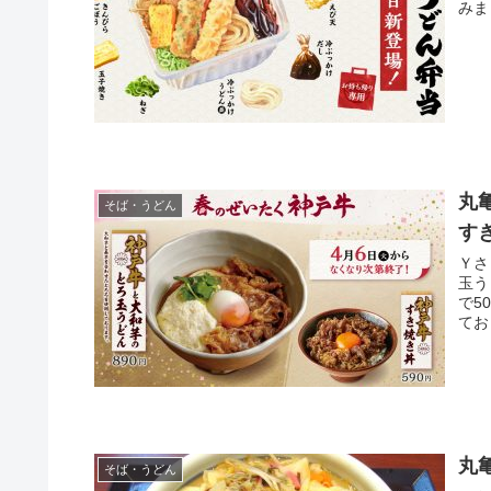
丸
そば・うどん
す
Ｙさま（@
玉う
で503
てお
丸
そば・うどん