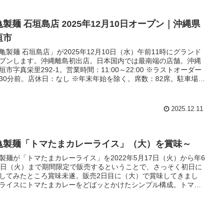
亀製麺 石垣島店 2025年12月10日オープン｜沖縄県
垣市
亀製麺 石垣島店」が2025年12月10日（水）午前11時にグランド
プンします。沖縄離島初出店。日本国内では最南端の店舗。沖縄
垣市字真栄里292-1。営業時間：11:00～22:00 ※ラストオーダー
30分前。店休日：なし ※年末年始を除く。席数：82席。駐車場：
0台（マックスバリュー敷地内）。
2025.12.11
亀製麺「トマたまカレーライス」（大）を賞味～
製麺が「トマたまカレーライス」を2022年5月17日（火）から年6
4日（火）まで期間限定で販売するということで、さっそく初日に
してみたところ賞味未遂。販売2日目に（大）で賞味してきまし
ライスにトマたまカレーをどばッとかけたシンプル構成。トマト
味がふわーっと広がり、後からヒリヒリ系の辛さ。