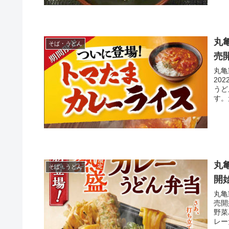
丸
そば・うどん
売
丸亀
20
うど
す。
ます
丸
そば・うどん
開
丸亀
売開
野菜
レー