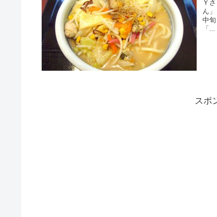
Ｙさま（@
ん」
中旬ま
「...
スポ