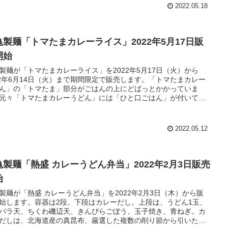
2022.05.18
亀製麺「トマたまカレーライス」2022年5月17日販
開始
製麺が「トマたまカレーライス」を2022年5月17日（火）から
22年6月14日（火）まで期間限定で販売します。「トマたまカレー
ん」の「トマたま」部分がごはんの上にどばっとかかっていま
元々「トマたまカレーうどん」には「ひと口ごはん」が付いてい
がそのスピンオフ拡大版といったところでしょうかねー。
2022.05.12
亀製麺「熱盛 カレーうどん弁当」2022年2月3日販売
始
製麺が「熱盛 カレーうどん弁当」を2022年2月3日（木）から販
始します。容器は2段。下段はカレーだし。上段は、うどん1玉、
バラ天、ちくわ磯辺天、きんぴらごぼう、玉子焼き、青ねぎ。カ
だしは、北海道産の真昆布、厳選した複数の削り節から引いた白