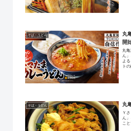
だし
丸
そば・うどん
開
丸亀
ん」
よる
トの
どん
丸
そば・うどん
Ｙさま（@
ん」