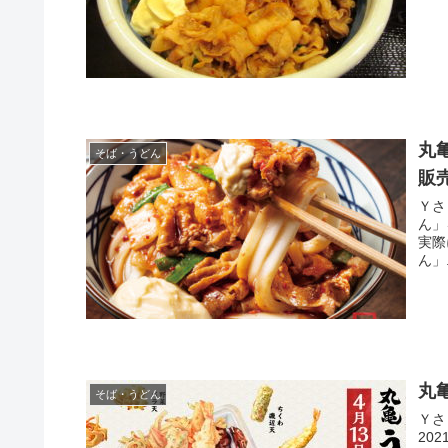
丸
そば・うどん
販
Ｙさま（@
ん」
実際に賞
ん」.
丸
そば・うどん
Ｙさま（@
202