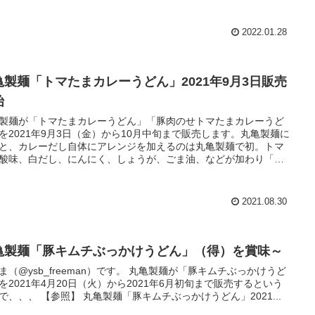
ベース。絶妙なとろみをつけた和風仕立て。
2022.01.28
亀製麺「トマたまカレーうどん」2021年9月3日販売
始
製麺が「トマたまカレーうどん」「豚肉のせトマたまカレーうど
を2021年9月3日（金）から10月中旬まで販売します。丸亀製麺に
と、カレーだし自体にアレンジを加えるのは丸亀製麺で初。トマ
酸味、白だし、にんにく、しょうが、ごま油、などが加わり「う
との相性が抜群な自信作」とのこと。
2021.08.30
亀製麺「豚キムチぶっかけうどん」（得）を賞味～
ysb_freeman）です。 丸亀製麺が「豚キムチぶっかけうど
を2021年4月20日（火）から2021年6月初旬まで販売するという
ことで、、、 【参照】 丸亀製麺「豚キムチぶっかけうどん」2021...