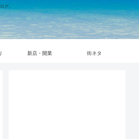
ログ。
り
新店・開業
街ネタ